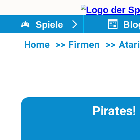
Unternavigati
Spiele
Blo
der
Home
Firmen
Atari
Rubrik
Spiele
Pirates!