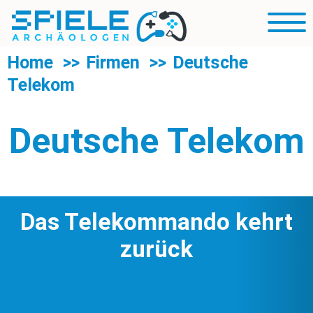
R
Blog
Mobil
Sp
Navig
U
Rubriken
Home
Firmen
Deutsche
d
Telekom
R
Über uns
S
Suche
Deutsche Telekom
Das Telekommando kehrt
zurück