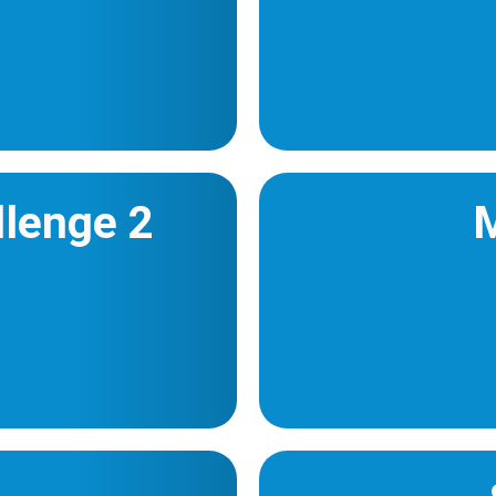
llenge 2
M