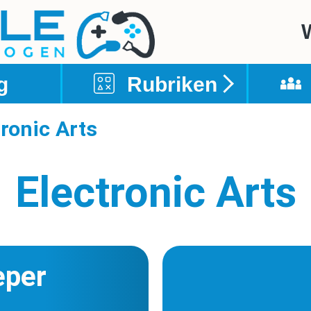
W
on
Unterna
g
Rubriken
der
tronic Arts
Rubrik
Sonstig
Electronic Arts
eper