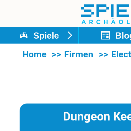
Unternavigati
Spiele
Blo
der
Home
Firmen
Elec
Rubrik
Spiele
Dungeon Ke