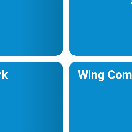
e
rk
Wing Comm