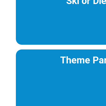
Ski or Di
Theme Pa