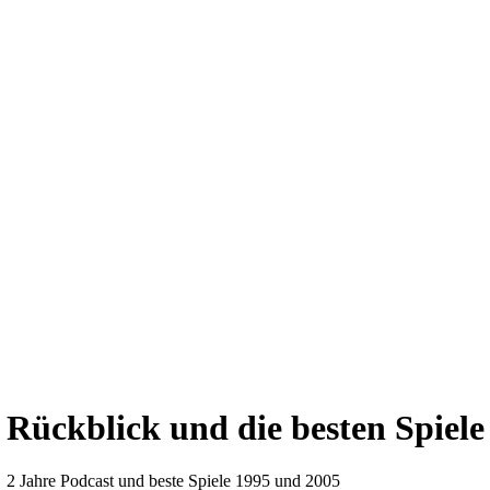
Rückblick und die besten Spiele
2 Jahre Podcast und beste Spiele 1995 und 2005