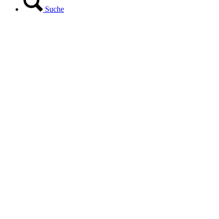
Suche