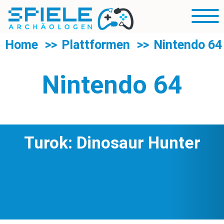
R
Blog
Mobil
Sp
Navig
U
Rubriken
Home
Plattformen
Nintendo 64
d
R
Über uns
S
Nintendo 64
Suche
Turok: Dinosaur Hunter